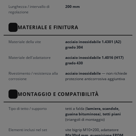
Lunghezza / intervallo di
200 mm
regolazione
MATERIALE E FINITURA
Materiale della vite
acciaio inossidabile 1.4301 (A2)
grado 304
Materiale dell'adattatore
acciaio inossidabile 1.4016 (H17)
grado 430
Rivestimento / resistenza alla
acciaio inossidabile
— non richiede
corrosione
protezione anticorrosiva aggiuntiva
MONTAGGIO E COMPATIBILITÀ
Tipo di tetto / supporto
tetti a falda (
lamiera, scandole,
guaina bituminosa
),
tetti piani
(triangoli di montaggio)
Elementi inclusi nel set
vite bigrip M10×200, adattatore
80×30×4 mm
,
guarnizione EPDM
,