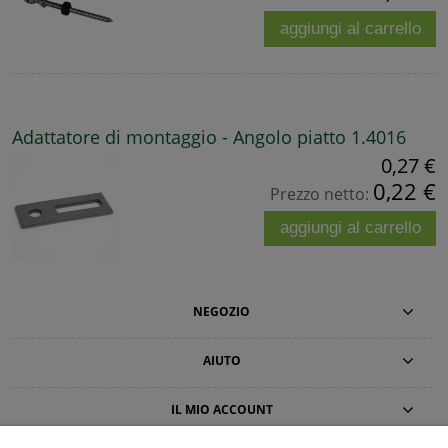
aggiungi al carrello
Adattatore di montaggio - Angolo piatto 1.4016
0,27 €
0,22 €
Prezzo netto:
aggiungi al carrello
NEGOZIO
AIUTO
IL MIO ACCOUNT