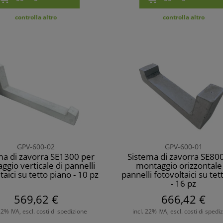
controlla altro
controlla altro
GPV-600-02
GPV-600-01
ma di zavorra SE1300 per
Sistema di zavorra SE80
gio verticale di pannelli
montaggio orizzontale
taici su tetto piano - 10 pz
pannelli fotovoltaici su tett
- 16 pz
569,62 €
666,42 €
 22% IVA, escl. costi di spedizione
incl. 22% IVA, escl. costi di spedi