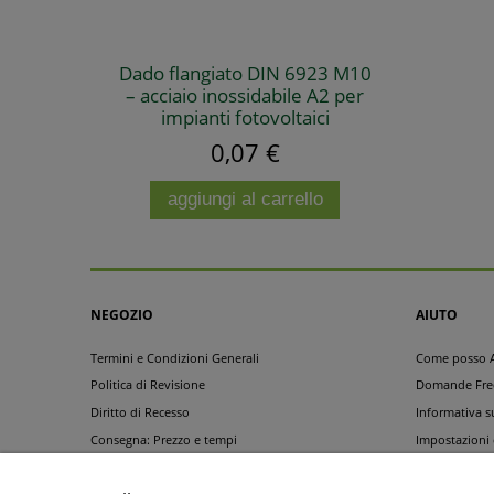
Dado flangiato DIN 6923 M10
– acciaio inossidabile A2 per
impianti fotovoltaici
0,07 €
aggiungi al carrello
NEGOZIO
AIUTO
Termini e Condizioni Generali
Come posso A
Politica di Revisione
Domande Fre
Diritto di Recesso
Informativa s
Consegna: Prezzo e tempi
Impostazioni
Metodi di Pagamento