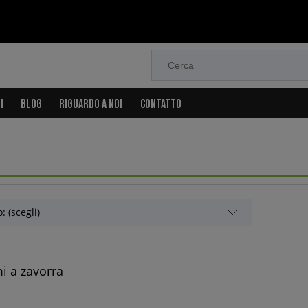
I
BLOG
RIGUARDO A NOI
CONTATTO
: (scegli)
i a zavorra