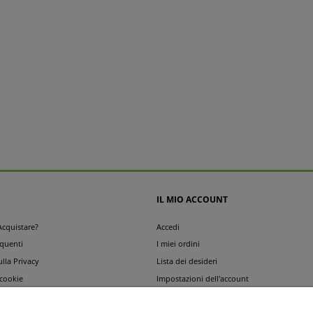
IL MIO ACCOUNT
cquistare?
Accedi
quenti
I miei ordini
ulla Privacy
Lista dei desideri
 cookie
Impostazioni dell'account