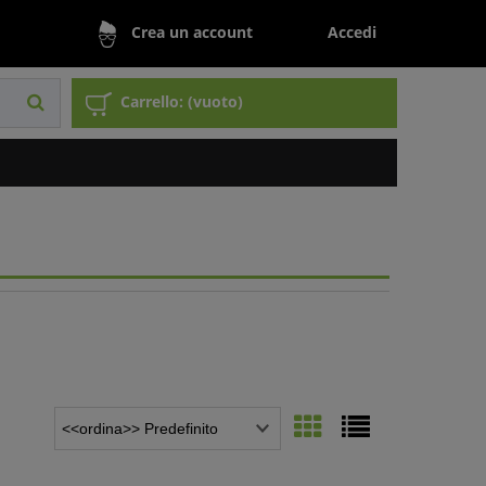
Accedi
Crea un account
Carrello:
(vuoto)