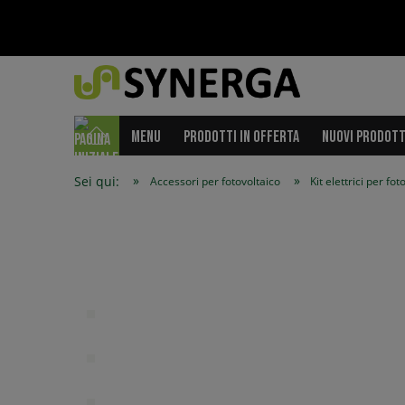
MENU
PRODOTTI IN OFFERTA
NUOVI PRODOTT
»
»
Sei qui:
Accessori per fotovoltaico
Kit elettrici per fot
Menu
Kit e
Accessori per fotovoltaico
Profili in alluminio
Ganci e fissaggi
Triangoli di montaggio