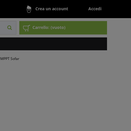
Accedi
Crea un account
Carrello:
(vuoto)
 2MPPT Sofar
LX-G3 3F 2MPPT Sofar
ilità:
Temporaneamente non disponibile
34.568 kg
2.349,37 €
:
, escl. costi di spedizione
(1.925,71 €)
to/ pz.:
, escl. costi di spedizione