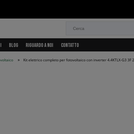
I
BLOG
RIGUARDO A NOI
CONTATTO
»
ovoltaico
Kit elettrico completo per fotovoltaico con inverter 4.4KTLX-G3 3F
lettrico completo per fotovoltaico con inverter 4.4KT
Disponib
Peso:
Prezzo/ pz.
incl. 22% IVA
Prezzo net
escl. 22% IVA