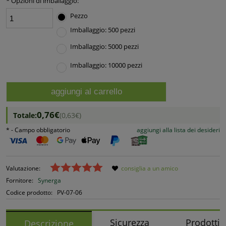
*
Opzioni di imballaggio:
Pezzo
Imballaggio: 500 pezzi
Imballaggio: 5000 pezzi
Imballaggio: 10000 pezzi
aggiungi al carrello
0,76€
Totale:
(0,63€)
*
- Campo obbligatorio
aggiungi alla lista dei desideri
Valutazione:
consiglia a un amico
Fornitore:
Synerga
Codice prodotto:
PV-07-06
Sicurezza
Prodotti c
Descrizione